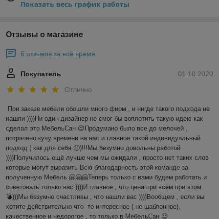
Показать весь график работы
Отзывы о магазине
6 отзывов за всё время
Покупатель
01.10.2020
Отлично
При заказе мебели обошли много фирм , и нигде такого подхода не 
нашли ))))Ни один дизайнер не смог бы воплотить такую идею как 
сделал это МебельСан 😉Продумано было все до мелочей , 
потрачено кучу времени на нас и главное такой индивидуальный 
подход ( как для себя 🙂)!!!Мы безумно довольны работой 
))))Получилось ещё лучше чем мы ожидали , просто нет таких слов 
которые могут выразить Всю благодарность этой команде за 
полученную Мебель 🤗🤗🤗Теперь только с вами будем работать и 
советовать только вас ))))И главное , что цена при всем при этом 
💣)))Мы безумно счастливы , что нашли вас ))))Вообщем , если вы 
хотите действительно что- то интересное ( не шаблонное), 
качественное и недорогое , то только в МебельСан 😉