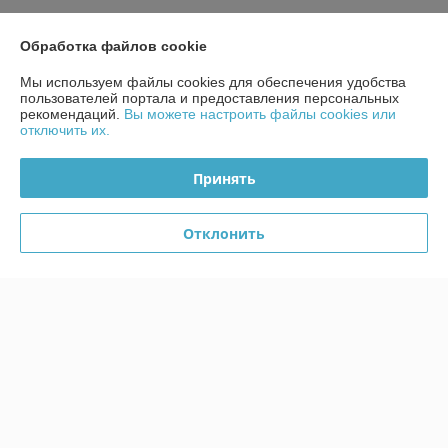
Контакты
Обработка файлов cookie
Доставка и оплата
Мы используем файлы cookies для обеспечения удобства
пользователей портала и предоставления персональных
рекомендаций.
Вы можете настроить файлы cookies или
График работы
отключить их.
Полная версия сайта
Принять
Политика обработки cookies
Отклонить
Сайт создан на платформе Deal.by
Информация для покупателя
Юридическое лицо:
ЧП «Мебель-Сан»
город Минск, пр. имени газеты "Правда"-5, пом. 1Н