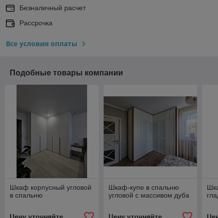
Безналичный расчет
Рассрочка
Все условия оплаты
Подобные товары компании
Шкаф корпусный угловой
Шкаф-купе в спальню
Шк
в спальню
угловой с массивом дуба
гла
Цену уточняйте
Цену уточняйте
Це