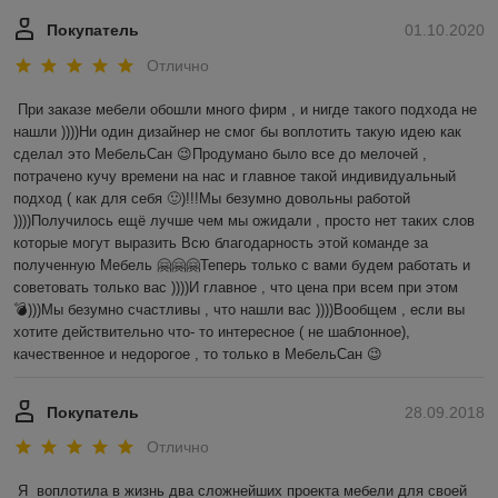
Покупатель
01.10.2020
Отлично
При заказе мебели обошли много фирм , и нигде такого подхода не 
нашли ))))Ни один дизайнер не смог бы воплотить такую идею как 
сделал это МебельСан 😉Продумано было все до мелочей , 
потрачено кучу времени на нас и главное такой индивидуальный 
подход ( как для себя 🙂)!!!Мы безумно довольны работой 
))))Получилось ещё лучше чем мы ожидали , просто нет таких слов 
которые могут выразить Всю благодарность этой команде за 
полученную Мебель 🤗🤗🤗Теперь только с вами будем работать и 
советовать только вас ))))И главное , что цена при всем при этом 
💣)))Мы безумно счастливы , что нашли вас ))))Вообщем , если вы 
хотите действительно что- то интересное ( не шаблонное), 
качественное и недорогое , то только в МебельСан 😉
Покупатель
28.09.2018
Отлично
Я  воплотила в жизнь два сложнейших проекта мебели для своей 