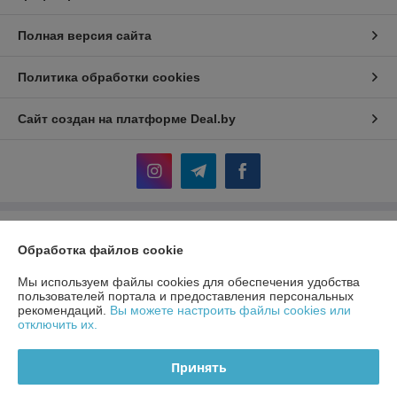
Полная версия сайта
Политика обработки cookies
Сайт создан на платформе Deal.by
Информация для покупателя
Обработка файлов cookie
Юридическое лицо:
ЧП «Мебель-Сан»
город Минск, пр. имени газеты "Правда"-5, пом. 1Н
Мы используем файлы cookies для обеспечения удобства
пользователей портала и предоставления персональных
Регистрационный номер ЕГР: 190916216
рекомендаций.
Вы можете настроить файлы cookies или
отключить их.
УНП: 190916216
Регистрационный орган: Минский городской исполнительный комитет
Принять
Дата регистрации компании: 29.11.2007