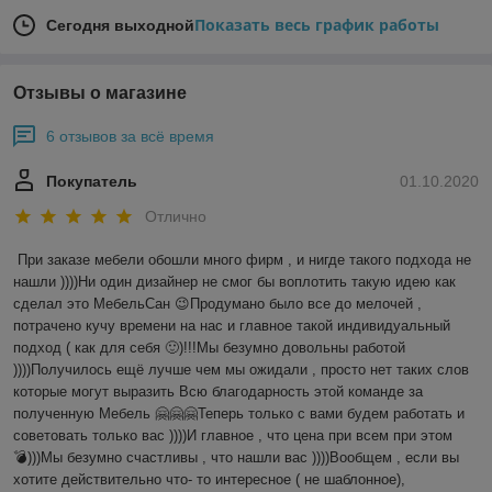
Показать весь график работы
Сегодня выходной
Отзывы о магазине
6 отзывов за всё время
Покупатель
01.10.2020
Отлично
При заказе мебели обошли много фирм , и нигде такого подхода не 
нашли ))))Ни один дизайнер не смог бы воплотить такую идею как 
сделал это МебельСан 😉Продумано было все до мелочей , 
потрачено кучу времени на нас и главное такой индивидуальный 
подход ( как для себя 🙂)!!!Мы безумно довольны работой 
))))Получилось ещё лучше чем мы ожидали , просто нет таких слов 
которые могут выразить Всю благодарность этой команде за 
полученную Мебель 🤗🤗🤗Теперь только с вами будем работать и 
советовать только вас ))))И главное , что цена при всем при этом 
💣)))Мы безумно счастливы , что нашли вас ))))Вообщем , если вы 
хотите действительно что- то интересное ( не шаблонное), 