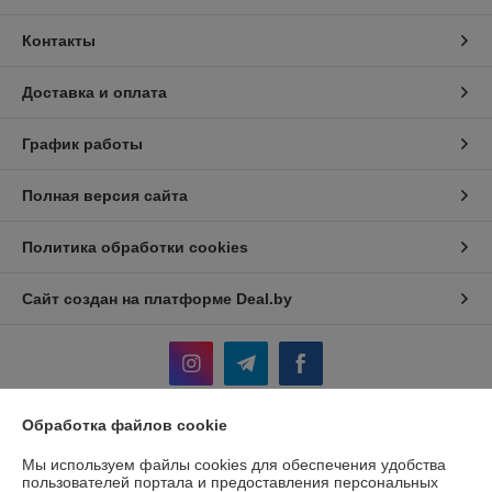
Контакты
Доставка и оплата
График работы
Полная версия сайта
Политика обработки cookies
Сайт создан на платформе Deal.by
Обработка файлов cookie
Информация для покупателя
Мы используем файлы cookies для обеспечения удобства
Юридическое лицо:
ЧП «Мебель-Сан»
пользователей портала и предоставления персональных