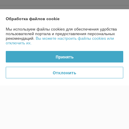
Контакты
Обработка файлов cookie
Доставка и оплата
Мы используем файлы cookies для обеспечения удобства
пользователей портала и предоставления персональных
рекомендаций.
Вы можете настроить файлы cookies или
График работы
отключить их.
Полная версия сайта
Принять
Политика обработки cookies
Отклонить
Сайт создан на платформе Deal.by
Информация для покупателя
Юридическое лицо:
ЧП «Мебель-Сан»